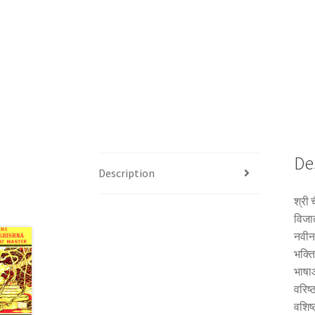
De
Description
श्री 
विजात
नवीन 
भक्ति
भाषाओ
वरिष्
वशिष्