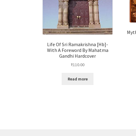
Myth
Life Of Sri Ramakrishna [Hb]-
With A Foreword By Mahatma
Gandhi Hardcover
₹
110.00
Read more