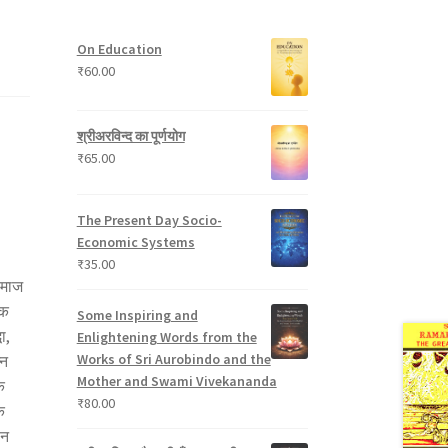
t
p
s
u
s
r
c
On Education
o
t
₹
60.00
d
s
u
c
श्रीअरविन्द का पूर्णयोग
t
₹
65.00
s
The Present Day Socio-
Economic Systems
₹
35.00
 समाज
एक
Some Inspiring and
ा,
Enlightening Words from the
Works of Sri Aurobindo and the
्न
Mother and Swami Vivekananda
क
₹
80.00
क
ान