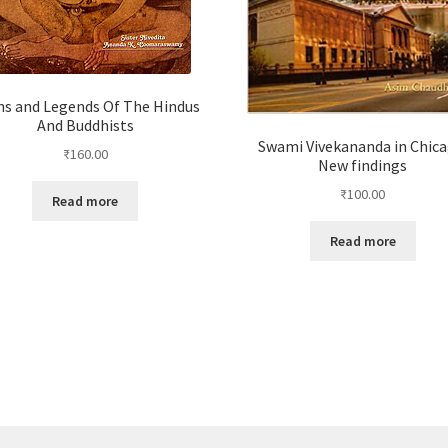
s and Legends Of The Hindus
And Buddhists
Swami Vivekananda in Chica
₹
160.00
New findings
₹
100.00
Read more
Read more