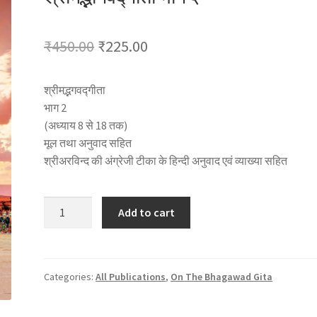
Original
Current
₹
450.00
₹
225.00
price
price
श्रीमद्भगवद्गीता
was:
is:
भाग 2
₹450.00.
₹225.00.
(अध्याय 8 से 18 तक)
मूल तथा अनुवाद सहित
श्रीअरविन्द की अंग्रेजी टीका के हिन्दी अनुवाद एवं व्याख्या सहित
श्रीमद्भागवद्गीता
Add to cart
भाग
२
quantity
Categories:
All Publications
,
On The Bhagawad Gita