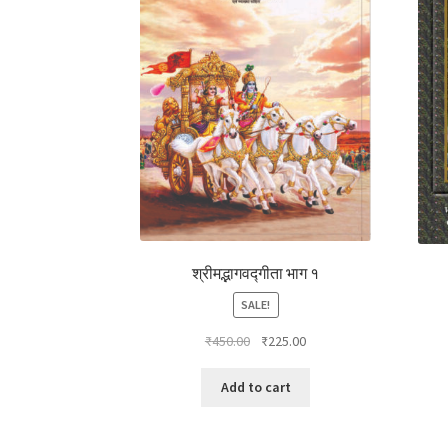
श्रीमद्भागवद्गीता भाग १
SALE!
Original
Current
₹
450.00
₹
225.00
price
price
was:
is:
Add to cart
₹450.00.
₹225.00.