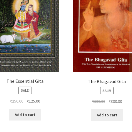
The Essential Gita
The Bhagavad Gita
SALE!
SALE!
Original
Current
Original
Curre
₹
250.00
₹
125.00
₹
600.00
₹
300.00
price
price
price
price
was:
is:
was:
is:
Add to cart
Add to cart
₹250.00.
₹125.00.
₹600.00.
₹300.