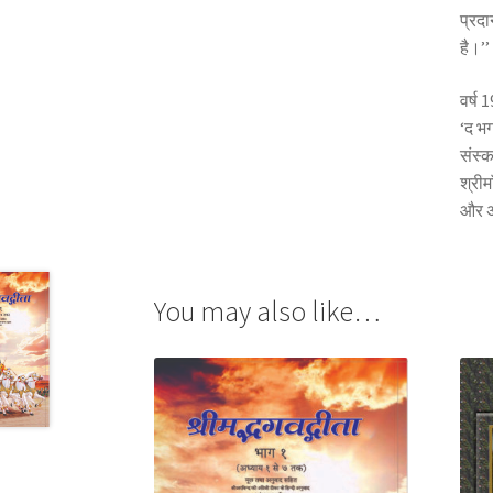
प्रद
है।’’
वर्ष 
‘द भग
संस्क
श्रीम
और अ
You may also like…